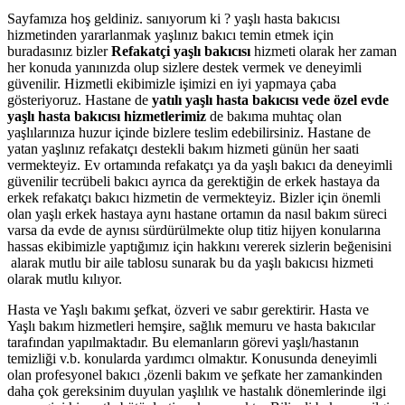
Sayfamıza hoş geldiniz. sanıyorum ki ? yaşlı hasta bakıcısı
hizmetinden yararlanmak yaşlınız bakıcı temin etmek için
buradasınız bizler
Refakatçi
yaşlı bakıcısı
hizmeti olarak her zaman
her konuda yanınızda olup sizlere destek vermek ve deneyimli
güvenilir. Hizmetli ekibimizle işimizi en iyi yapmaya çaba
gösteriyoruz. Hastane de
yatılı yaşlı hasta bakıcısı vede özel evde
yaşlı hasta bakıcısı hizmetlerimiz
de bakıma muhtaç olan
yaşlılarınıza huzur içinde bizlere teslim edebilirsiniz. Hastane de
yatan yaşlınız refakatçı destekli bakım hizmeti günün her saati
vermekteyiz. Ev ortamında refakatçı ya da yaşlı bakıcı da deneyimli
güvenilir tecrübeli bakıcı ayrıca da gerektiğin de erkek hastaya da
erkek refakatçı bakıcı hizmetin de vermekteyiz. Bizler için önemli
olan yaşlı erkek hastaya aynı hastane ortamın da nasıl bakım süreci
varsa da evde de aynısı sürdürülmekte olup titiz hijyen konularına
hassas ekibimizle yaptığımız için hakkını vererek sizlerin beğenisini
alarak mutlu bir aile tablosu sunarak bu da yaşlı bakıcısı hizmeti
olarak mutlu kılıyor.
Hasta ve Yaşlı bakımı şefkat, özveri ve sabır gerektirir. Hasta ve
Yaşlı bakım hizmetleri hemşire, sağlık memuru ve hasta bakıcılar
tarafından yapılmaktadır. Bu elemanların görevi yaşlı/hastanın
temizliği v.b. konularda yardımcı olmaktır. Konusunda deneyimli
olan profesyonel bakıcı ,özenli bakım ve şefkate her zamankinden
daha çok gereksinim duyulan yaşlılık ve hastalık dönemlerinde ilgi