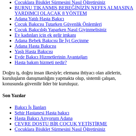
Çocuklara Bisiklet Sürmesini Nasıl Öğretirsiniz
BURNU TIKANMIŞ BEBEĞİNİZİN NEFES ALMASINA
YARDIMCI OLACAK 8 YÖNTEM
Adana Yatılı Hasta Bakıcı
Çocuk Bakıcısı Tutarken Güvenlik Önlemleri
Çocuk Bakıcılığı Yaparken Nasıl Giyinmelisiniz
Ev kadınları için ek gelir imkanı
Adana Bebek Bakıcısı İle İyi Geçinme
Adana Hasta Bakıcısı
Yaşlı Hasta Bakıcısı
Evde Bakıcı Hizmetlerinin Avantajları
Hasta bakım hizmeti nedir?
Doğru iş, doğru insan ilkesiyle; elemana ihtiyacı olan ailelerin,
kuruluşların danışmanlığını yapmakta olup, sistemli çalışan,
konusunda güvenilir lider bir kuruluşuz.
Son Yazılar
Bakıcı İş İlanları
Şehir Hastanesi Hasta bakıcı
Hasta Bakıcı Arıyorum Adana
ÇEVRE DOSTU BİR ÇOCUK YETİŞTİRME
Çocuklara Bisiklet Sürmesini Nasıl Öğretirsiniz