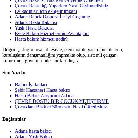
Çocuk Bakıcısı Tutarken Güvenlik Önlemleri
Çocuk Bakıcılığı Yaparken Nasıl Giyinmelisiniz
Ev kadınları için ek gelir imkanı
Adana Bebek Bakıcısı İle İyi Geçinme
Adana Hasta Bakıcısı
Yaşlı Hasta Bakıcısı
Evde Bakıcı Hizmetlerinin Avantajları
Hasta bakım hizmeti nedir?
Doğru iş, doğru insan ilkesiyle; elemana ihtiyacı olan ailelerin,
kuruluşların danışmanlığını yapmakta olup, sistemli çalışan,
konusunda güvenilir lider bir kuruluşuz.
Son Yazılar
Bakıcı İş İlanları
Şehir Hastanesi Hasta bakıcı
Hasta Bakıcı Arıyorum Adana
ÇEVRE DOSTU BİR ÇOCUK YETİŞTİRME
Çocuklara Bisiklet Sürmesini Nasıl Öğretirsiniz
Bağlantılar
Adana hasta bakıcı
Adana Yaşlı Bakıcı