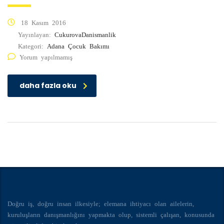
18 Kasım 2016
Yayınlayan:
CukurovaDanismanlik
Kategori:
Adana Çocuk Bakımı
Yorum yapılmamış
daha fazla oku
Doğru iş, doğru insan ilkesiyle; elemana ihtiyacı olan ailelerin,
kuruluşların danışmanlığını yapmakta olup, sistemli çalışan, konusunda