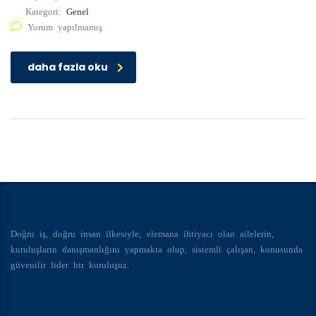
Kategori:
Genel
Yorum yapılmamış
daha fazla oku
Doğru iş, doğru insan ilkesiyle; elemana ihtiyacı olan ailelerin,
kuruluşların danışmanlığını yapmakta olup, sistemli çalışan, konusunda
güvenilir lider bir kuruluşuz.