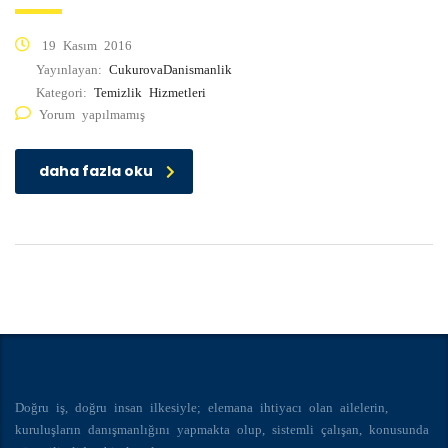
19 Kasım 2016
Yayınlayan:
CukurovaDanismanlik
Kategori:
Temizlik Hizmetleri
Yorum yapılmamış
daha fazla oku
Doğru iş, doğru insan ilkesiyle; elemana ihtiyacı olan ailelerin,
kuruluşların danışmanlığını yapmakta olup, sistemli çalışan, konusunda