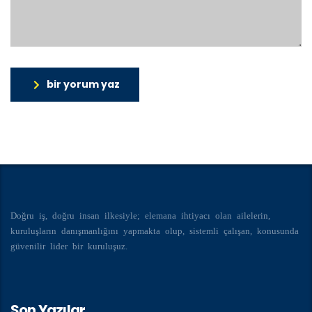
bir yorum yaz
Doğru iş, doğru insan ilkesiyle; elemana ihtiyacı olan ailelerin,
kuruluşların danışmanlığını yapmakta olup, sistemli çalışan, konusunda
güvenilir lider bir kuruluşuz.
Son Yazılar